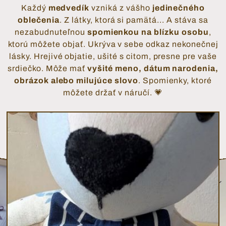
Každý
medvedík
vzniká z vášho
jedinečného
oblečenia
. Z látky, ktorá si pamätá... A stáva sa
nezabudnuteľnou
spomienkou na blízku osobu
,
ktorú môžete objať. Ukrýva v sebe odkaz nekonečnej
lásky. Hrejivé objatie, ušité s citom, presne pre vaše
srdiečko. Môže mať
vyšité meno, dátum narodenia,
obrázok alebo milujúce slovo
. Spomienky, ktoré
môžete držať v náručí. 💗