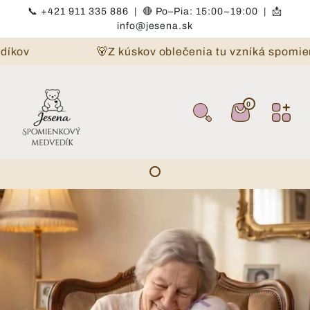
Preskočiť na obsah
📞
+421 911 335 886
|
🔴
Po–Pia: 15:00–19:00 | 📩
info@jesena.sk
v
🐻Z kúskov oblečenia tu vzníká spomienka
0
0 položiek
Košík