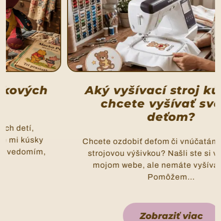
Aký vyšívací stroj kúpiť ak
chcete vyšívať svojim
deťom?
Chcete ozdobiť deťom či vnúčatám oblečenie
strojovou výšivkou? Našli ste si výšivku na
mojom webe, ale nemáte vyšívací stroj?
Pomôžem...
Zobraziť viac