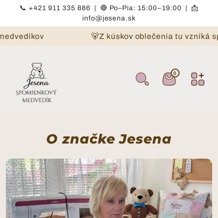
Preskočiť na obsah
📞
+421 911 335 886
|
🔴
Po–Pia: 15:00–19:00 | 📩
info@jesena.sk
medvedíkov
🐻Z kúskov oblečenia tu vzníká s
0
0 položiek
Košík
O značke Jesena