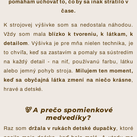
pomáham uchovať to, čo by sa inak stratilo v
čase.
K strojovej výšivke som sa nedostala náhodou.
Vždy som mala
blízko k tvoreniu, k látkam, k
detailom
. Výšivka je pre mňa nielen technika, je
to chvíľa, keď sa zastavím a pomaly sa sústredím
na každý detail - na niť, používanú farbu, látku
alebo jemný pohyb stroja.
Milujem ten moment,
keď sa obyčajná látka zmení na niečo krásne
,
hravé a detské.
🐻 A prečo spomienkové
medvedíky?
Raz som
držala v rukách detské dupačky
, ktoré