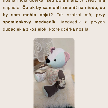
nosila moja dcérka, keď bola malá. A vtedy ma
napadlo.
Čo ak by sa mohli zmeniť na niečo, čo
by som mohla objať?
Tak vznikol môj
prvý
spomienkový medvedík
. Medvedík z prvých
dupačiek a z košieľok, ktoré dcérka nosila.