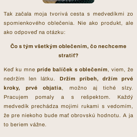
Tak začala moja tvorivá cesta s medvedíkmi zo
spomienkového oblečenia. Nie ako produkt, ale
ako odpoveď na otázku:
Čo s tým všetkým oblečením, čo nechceme
stratiť?
Keď ku mne
príde balíček s oblečením
, viem, že
nedržím len látku.
Držím príbeh, držím prvé
kroky, prvé objatia
, možno aj tiché slzy.
Pracujem pomaly a s rešpektom. Každý
medvedík prechádza mojimi rukami s vedomím,
že pre niekoho bude mať obrovskú hodnotu. A ja
to beriem vážne.