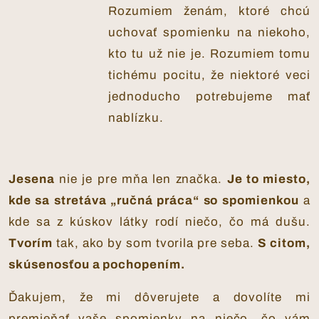
Rozumiem ženám, ktoré chcú
uchovať spomienku na niekoho,
kto tu už nie je. Rozumiem tomu
tichému pocitu, že niektoré veci
jednoducho potrebujeme mať
nablízku.
Jesena
nie je pre mňa len značka.
Je to miesto,
kde sa stretáva „ručná práca“ so spomienkou
a
kde sa z kúskov látky rodí niečo, čo má dušu.
Tvorím
tak, ako by som tvorila pre seba.
S citom,
skúsenosťou a pochopením.
Ďakujem, že mi dôverujete a dovolíte mi
premieňať vaše spomienky na niečo, čo vám