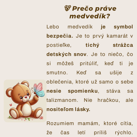
🐻 Prečo práve
medvedík?
Lebo medvedík
je symbol
bezpečia.
Je to prvý kamarát v
postieľke,
tichý strážca
detských snov
. Je to niečo, čo
si môžeš pritúliť, keď ti je
smutno. Keď sa ušije z
oblečenia, ktoré už samo o sebe
nesie spomienku
, stáva sa
talizmanom. Nie hračkou, ale
nositeľom lásky.
Rozumiem mamám, ktoré cítia,
že čas letí príliš rýchlo.