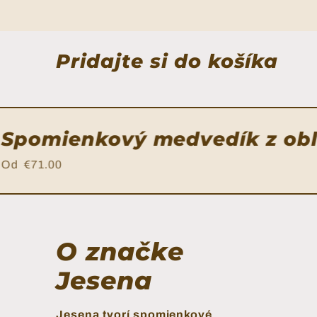
Pridajte si do košíka
Spomienkový medvedík z obl
Od
€71.00
O značke
Jesena
Jesena tvorí spomienkové