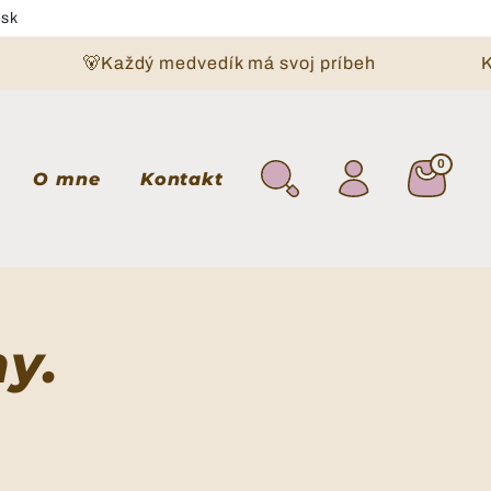
.sk
🐻Každý medvedík má svoj príbeh
0
0 polož
Košík
O mne
Kontakt
ny.