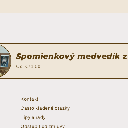
karta
Spomienkový medvedík z 
Výšivka M
Od
€71.00
€4.50
Kontakt
Často kladené otázky
Tipy a rady
s.instagram
al.links.facebook
al.social.links.pinterest
Odstúpiť od zmluvy