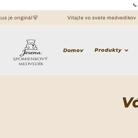
Preskočiť na obsah

kus je originál🐻
Vitajte vo svete medvedíko
Produkty
Domov
Vá