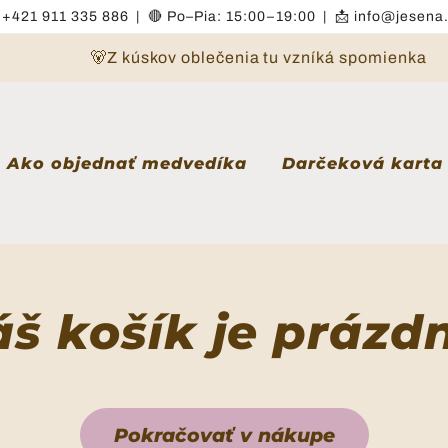

+421 911 335 886
|
🔴
Po–Pia: 15:00–19:00 | 📩
info@jesena
v
🐻Z kúskov oblečenia tu vzníká spomienka
Ako objednať medvedíka
Darčeková karta
š košík je prázd
Pokračovať v nákupe